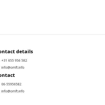
ontact details
+31 655 956 582
info@omft.info
ontact
06-55956582
info@omft.info