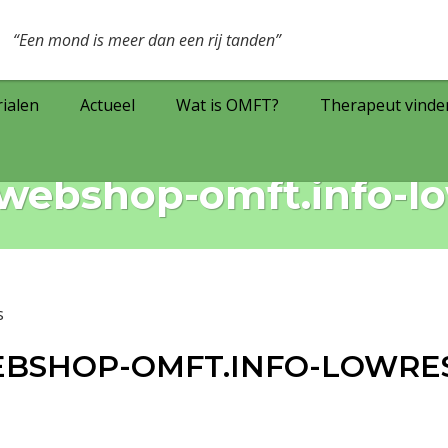
Een mond is meer dan een rij tanden
ialen
Actueel
Wat is OMFT?
Therapeut vinde
webshop-omft.info-l
EBSHOP-OMFT.INFO-LOWRE