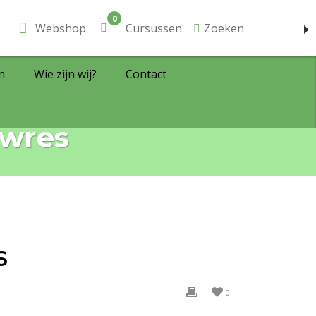
0
Webshop
Cursussen
Zoeken
n
Wie zijn wij?
Contact
owres
S
0