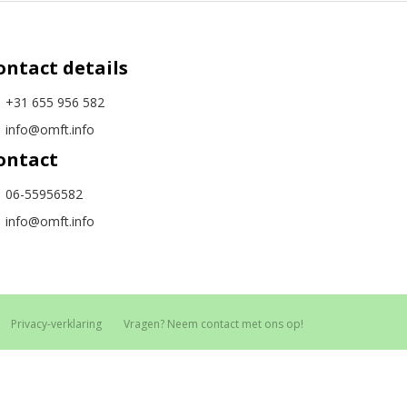
ontact details
+31 655 956 582
info@omft.info
ontact
06-55956582
info@omft.info
Privacy-verklaring
Vragen? Neem contact met ons op!