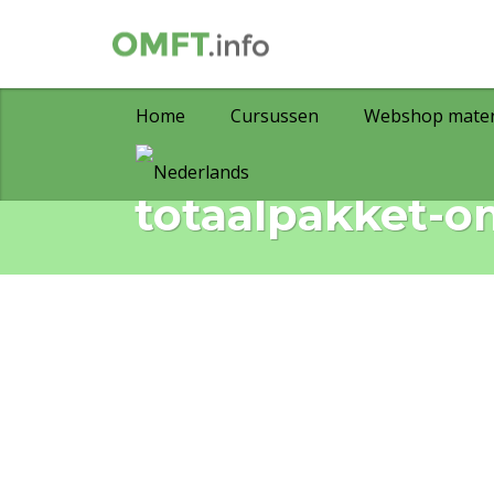
Home
Cursussen
Webshop mater
totaalpakket-o