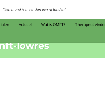
Een mond is meer dan een rij tanden
ialen
Actueel
Wat is OMFT?
Therapeut vinde
mft-lowres