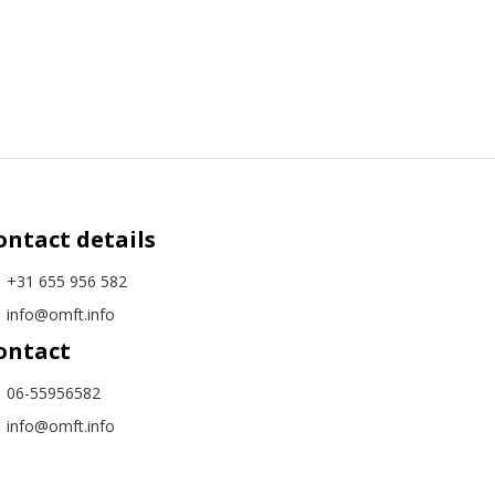
ontact details
+31 655 956 582
info@omft.info
ontact
06-55956582
info@omft.info