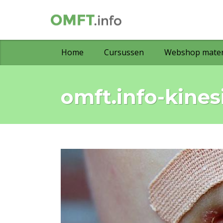
Home
Cursussen
Webshop mater
omft.info-kine